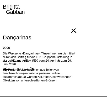
Dançarinas
2026
Die Werkserie «Dançarinas» Tänzerinnen wurde initiert
durch den Beitrag für die THK-Gruppenausstellung in
der Jubiläums-ArtBox #130 vom 24. April bis zum 29.
Dançarina #1
Juni 2026.
1
/
3
Die Papierobjekte bestehen aus Teilen von
Tuschzeichnungen welche gerissen und neu
zusammengefügt werden zu luftigen, schwebenden
Objekten von unterschiedlichen Grössen