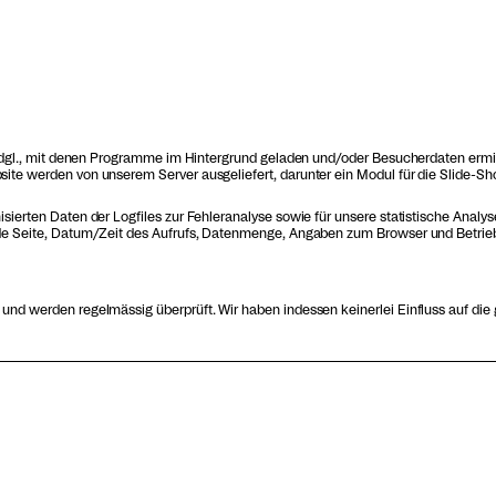
.dgl., mit denen Programme im Hintergrund geladen und/oder Besucherdaten ermitt
te werden von unserem Server ausgeliefert, darunter ein Modul für die Slide-Sho
sierten Daten der Logfiles zur Fehleranalyse sowie für unsere statistische Anal
de Seite, Datum/Zeit des Aufrufs, Datenmenge, Angaben zum Browser und Betriebs
nd werden regelmässig überprüft. Wir haben indessen keinerlei Einfluss auf die